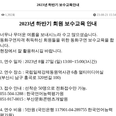
2023년 하반기 보수교육안내
1,392회
23-08-21 15:54
본문
2023
년 하반기 회원 보수교육 안내
너무나 무더운 여름을 보내시느라 수고 많으셨습니다
.
동화구연자격 취득하신 회원들을 위한 동화구연 보수교육을 합
니다
.
현장에서 잘 활용하시길 바랍니다
.
1,
연수 일자
: 2023
년
8
월
27
일
(
일
) 13:00~15:00(3
시간
)
2.
연수 장소
:
국립일제강제동원역사관
6
층 멀티미디어실
(
부산시 남구 홍곡로
320
번길
100)
3.
접수 안내
:
선착순
50
명으로 전화접수만 가능
.
051-504-1288 :
한국언어능력평가원
051-917-0015 :
부산문화콘텐츠개발원
4.
연수 비용
: 5
만원
(
국민은행
117901-04-289755
한국언어능력
평가원
)